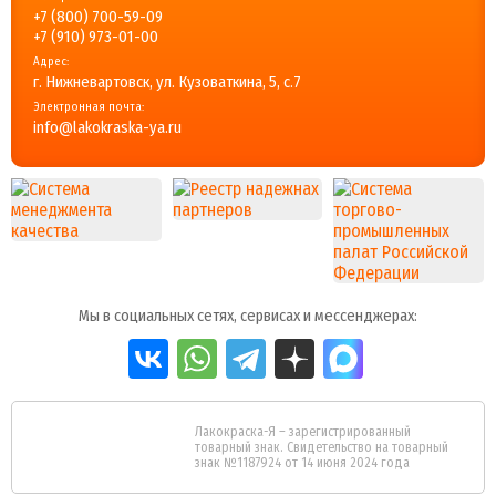
+7 (800) 700-59-09
+7 (910) 973-01-00
Адрес:
г. Нижневартовск, ул. Кузоваткина, 5, с.7
Электронная почта:
info@lakokraska-ya.ru
Мы в социальных сетях, сервисах и мессенджерах:
Лакокраска-Я – зарегистрированный
товарный знак. Свидетельство на товарный
знак №1187924 от 14 июня 2024 года