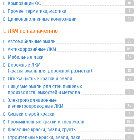
Композиции ОС
18
Прочее: герметики, мастики
7
Цинконаполненные композиции
14
ЛКМ по назначению
Автомобильные эмали
38
Антикоррозийные ЛКМ
188
Мебельные лаки
24
Дорожные ЛКМ
(краска эмаль для дорожной разметки)
18
Огнезащитные краски и эмали
27
Пищевые эмали для стен пищевых
производств, емкостей и металла
6
Электроизоляционные
и электропроводные ЛКМ
54
Смывки старой краски
6
Промышленные краски и спецэмали
184
Фасадные краски, эмали, грунты
74
Строительные краски, эмали, лаки
58