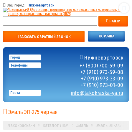
Ваш город:
Нижневартовск
НАЙТИ
КОРЗИНА
ЗАКАЗАТЬ ОБРАТНЫЙ ЗВОНОК
Нижневартовск
Город
+7 (800) 700-59-09
Телефоны
+7 (910) 973-59-08
+7 (910) 973-33-09
+7 (910) 973-01-00
info@lakokraska-ya.ru
Почта
Эмаль ЭП-275 черная
Лакокраска-Я
Каталог ЛКМ
Эмаль
Эмаль ЭП-275