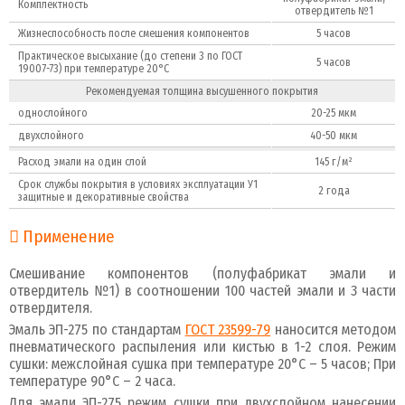
Комплектность
отвердитель №1
Жизнеспособность после смешения компонентов
5 часов
Практическое высыхание (до степени 3 по ГОСТ
5 часов
19007-73) при температуре 20°С
Рекомендуемая толщина высушенного покрытия
однослойного
20-25 мкм
двухслойного
40-50 мкм
Расход эмали на один слой
145 г/м²
Срок службы покрытия в условиях эксплуатации У1
2 года
защитные и декоративные свойства
Применение
Смешивание компонентов (полуфабрикат эмали и
отвердитель №1) в соотношении 100 частей эмали и 3 части
отвердителя.
Эмаль ЭП-275 по стандартам
ГОСТ 23599-79
наносится методом
пневматического распыления или кистью в 1-2 слоя. Режим
сушки: межслойная сушка при температуре 20°С – 5 часов; При
температуре 90°С – 2 часа.
Для эмали ЭП-275 режим сушки при двухслойном нанесении