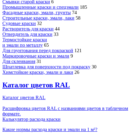
Смывки старой краски
6
Промышленные краски и спецэмали
185
Фасадные краски, эмали, грунты
74
Строительные краски, эмали, лаки
58
Судовые краски
32
Растворитель для краски
44
Отвердитель для краски
33
Термостойкие краски
и эмали по металлу
65
Для грунтования перед покраской
121
Маркировочные краски и эмали
9
Для склеивания
31
Шпатлевка для поверхности под покраску
30
Химстойкие краски, эмали и лаки
26
Каталог цветов RAL
Каталог цветов RAL
Расшифровка цветов RAL с названиями цветов в табличном
формате.
Калькулятор расхода краски
Какие нормы расхода краски и эмали на 1 м²?