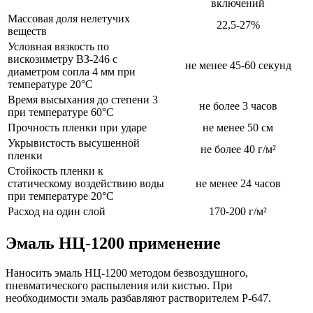
включений
Массовая доля нелетучих
22,5-27%
веществ
Условная вязкость по
вискозиметру ВЗ-246 с
не менее 45-60 секунд
диаметром сопла 4 мм при
температуре 20°C
Время высыхания до степени 3
не более 3 часов
при температуре 60°C
Прочность пленки при ударе
не менее 50 см
Укрывистость высушенной
не более 40 г/м²
пленки
Стойкость пленки к
статическому воздействию воды
не менее 24 часов
при температуре 20°C
Расход на один слой
170-200 г/м²
Эмаль НЦ-1200 применение
Наносить эмаль НЦ-1200 методом безвоздушного,
пневматического распыления или кистью. При
необходимости эмаль разбавляют растворителем Р-647.