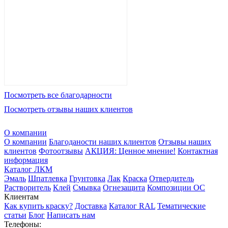
Посмотреть все благодарности
Посмотреть отзывы наших клиентов
О компании
О компании
Благоданости наших клиентов
Отзывы наших
клиентов
Фотоотзывы
АКЦИЯ: Ценное мнение!
Контактная
информация
Каталог ЛКМ
Эмаль
Шпатлевка
Грунтовка
Лак
Краска
Отвердитель
Растворитель
Клей
Смывка
Огнезащита
Композиции ОС
Клиентам
Как купить краску?
Доставка
Каталог RAL
Тематические
статьи
Блог
Написать нам
Телефоны: