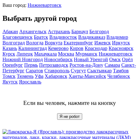
Ваш город:
Нижневартовск
Выбрать другой город
Абакан
Архангельск
Астрахань
Барнаул
Белгород
Благовещенск
Братск
Владивосток
Владикавказ
Владимир
Волгоград
Вологда
Воркута
Екатеринбург
Ижевск
Иркутск
Казань
Калининград
Кемерово
Киров
Краснодар
Красноярск
Курск
Липецк
Махачкала
Москва
Мурманск
Нижневартовск
Нижний Новгород
Новосибирск
Новый Уренгой
Омск
Орёл
Оренбург
Пермь
Петрозаводск
Ростов-на-Дону
Самара
Санкт-
Петербург
Саратов
Ставрополь
Сургут
Сыктывкар
Тамбов
Томск
Тюмень
Уфа
Хабаровск
Ханты-Мансийск
Челябинск
Якутск
Ярославль
Если вы человек, нажмите на кнопку
Я не робот